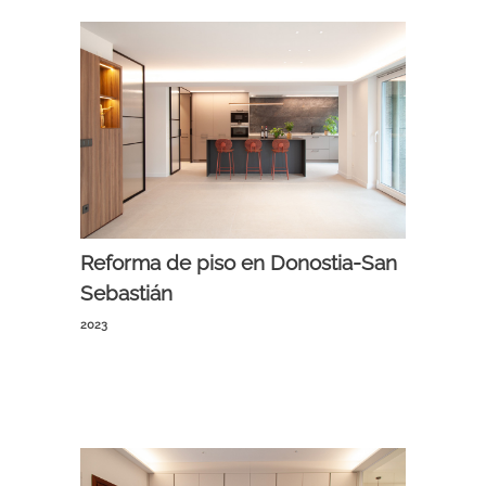
MOBILIARIO
CONTACTO
MOBILIARIO
ILUMINACION
REVESTIMIENTOS
Reforma de piso en Donostia-San
ALFOMBRAS
Sebastián
2023